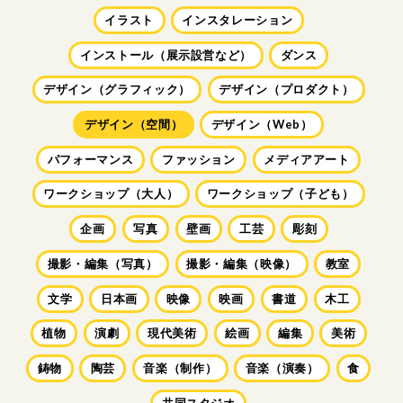
イラスト
インスタレーション
インストール（展示設営など）
ダンス
デザイン（グラフィック）
デザイン（プロダクト）
デザイン（空間）
デザイン（Web）
パフォーマンス
ファッション
メディアアート
ワークショップ（大人）
ワークショップ（子ども）
企画
写真
壁画
工芸
彫刻
撮影・編集（写真）
撮影・編集（映像）
教室
文学
日本画
映像
映画
書道
木工
植物
演劇
現代美術
絵画
編集
美術
鋳物
陶芸
音楽（制作）
音楽（演奏）
食
共同スタジオ